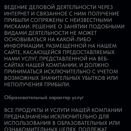
ИНОЙ ИНФОРМАЦИИ НЕОБХОДИМА
КОНСУЛЬТАЦИЯ БУХГАЛТЕРА, ЮРИСТА ИЛИ
ПРОФЕССИОНАЛЬНОГО КОНСУЛЬТАНТА.
Ответственность потребителя
ПОТРЕБИТЕЛИ НАШЕЙ ПРОДУКЦИИ И УСЛУГ,
ПОСЕТИТЕЛИ ВЕБ-САЙТОВ НАШЕЙ КОМПАНИИ
ДОЛЖНЫ ПОЛАГАТЬСЯ НА СВОЙ ЗДРАВЫЙ
СМЫСЛ И РАСЧИТЫВАТЬ НА СОБСТВЕННЫЕ
СИЛЫ ПРИ ПРИНЯТИИ РЕШЕНИЙ,
КАСАЮЩИХСЯ ВЕДЕНИЯ БИЗНЕСА. ВСЯ
ПРЕДОСТАВЛЕННАЯ ИНФОРМАЦИЯ
ОТНОСИТЕЛЬНО ПРОДУКТОВ И УСЛУГ
ДОЛЖНА ПРОЙТИ НЕЗАВИСИМУЮ
ЭКСПЕРТНУЮ ОЦЕНКУ
КВАЛИФИЦИРОВАННЫМИ
ПРОФЕССИОНАЛАМИ. ПРЕДСТАВЛЕННАЯ НА
САЙТАХ НАШЕЙ КОМПАНИИ НАША
ИНФОРМАЦИЯ, ПРОДУКЦИЯ И УСЛУГИ
ПОДЛЕЖАТ ТЩАТЕЛЬНОМУ АНАЛИЗУ И ОЦЕНКЕ
ПЕРЕД ПРИНЯТИЕМ РЕШЕНИЯ О ВЕДЕНИИ
БИЗНЕСА, ОБ ИХ СООТВЕТСТВИИ
ДЕЙСТВИТЕЛЬНОСТИ.
Признание согласия
НАСТОЯЩИМ ВЫ ВЫРАЖАЕТЕ СВОЕ СОГЛАСИЕ,