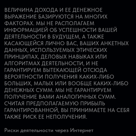
ГАРАНТИРОВАННОЙ, ВЫ ПРИНИМАЕТЕ НА СЕБЯ
ТАКЖЕ РИСК ЕЕ НЕПОЛУЧЕНИЯ.
Риски деятельности через Интернет
ВЕДЕНИЕ ДЕЛОВОЙ ДЕЯТЕЛЬНОСТИ ЧЕРЕЗ
ИНТЕРНЕТ И СВЯЗАННОЕ С НИМ ПОЛУЧЕНИЕ
ПРИБЫЛИ СОПРЯЖЕНЫ С НЕИЗВЕСТНЫМИ
РИСКАМИ. РЕШЕНИЕ О ЗАНЯТИИ ПОДОБНЫМИ
ВИДАМИ ДЕЯТЕЛЬНОСТИ НЕ МОЖЕТ
ОСНОВЫВАТЬСЯ НА КАКОЙ-ЛИБО
ИНФОРМАЦИИ, РАЗМЕЩЕННОЙ НА НАШЕМ
САЙТЕ, КАСАЮЩЕЙСЯ ПРЕДОСТАВЛЯЕМЫХ
НАМИ УСЛУГ, ПРЕДСТАВЛЕННОЙ НА ВЕБ-
САЙТАХ НАШЕЙ КОМПАНИИ, И ДОЛЖНО
ПРИНИМАТЬСЯ ИСКЛЮЧИТЕЛЬНО С УЧЕТОМ
ВОЗМОЖНЫХ ЗНАЧИТЕЛЬНЫХ УБЫТКОВ ИЛИ
НЕПОЛУЧЕНИЯ ПРИБЫЛИ.
Образовательный характер услуг
ВСЕ ПРОДУКТЫ И УСЛУГИ НАШЕЙ КОМПАНИИ
ПРЕДНАЗНАЧЕНЫ ИСКЛЮЧИТЕЛЬНО ДЛЯ
ИСПОЛЬЗОВАНИЯ В ОБРАЗОВАТЕЛЬНЫХ ИЛИ
ОЗНАКОМИТЕЛЬНЫХ ЦЕЛЯХ, ПОДЛЕЖАТ
ИСПОЛЬЗОВАНИЮ С ОСТОРОЖНОСТЬЮ И
ПОД НАБЛЮДЕНИЕМ КВАЛИФИЦИРОВАННЫХ
ПРОФЕССИОНАЛОВ. ДО НАЧАЛА
ДЕЯТЕЛЬНОСТИ НА ОСНОВЕ ДАННОЙ ИЛИ