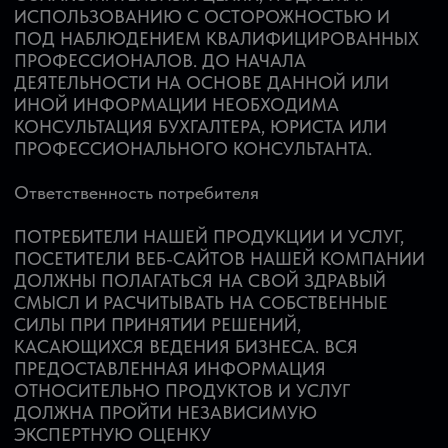
ЧТО НАША КОМПАНИЯ НЕ НЕСЕТ
ОТВЕТСТВЕННОСТИ ЗА ПРАВИЛЬНОСТЬ ИЛИ
ОШИБОЧНОСТЬ ПРИНЯТЫХ ВАМИ РЕШЕНИЙ
ОТНОСИТЕЛЬНО ВЕДЕНИЯ БИЗНЕСА,
ОТНОСИТЕЛЬНО КАКОЙ-ЛИБО ИНФОРМАЦИИ,
ПРЕДОСТАВЛЕННОЙ НАШЕЙ КОМПАНИЕЙ, ЕЕ
ПРОДУКЦИИ ИЛИ УСЛУГ.
Согласно федеральному закону "О рынке ценных бумаг" от
22.04.1996N 39-ФЗ компания не осуществляет брокерскую и
дилерскую деятельность. Компания осуществляет деятельность только
по предоставлению консультационных услуг по вопросам финансового
посредничества. Все материалы на сайте носят исключительно
информационный характер и не являются указанием к действию.
Представленные данные – это только предположения, основанные на
нашем опыте. Публикуемые результаты торговли добавляются
исключительно с целью демонстрации эффективности и не являются
заявлением доходности. Прошлые результаты не гарантируют
конкретных результатов в будущем. Проведение торговых операций
на финансовых рынках с маржинальными финансовыми
инструментами имеет высокий уровень риска, поэтому подходит не