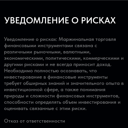
УВЕДОМЛЕНИЕ О РИСКАХ
Уведомление о рисках: Маржинальная торговля
финансовыми инструментами связана с
различными рыночными, валютными,
экономическими, политическими, коммерческими и
другими рисками и не всегда приносит доход.
Необходимо полностью осознавать, что
инвестирование в финансовые инструменты
требует обширных знаний и значительного опыта в
инвестиционной сфере, а также понимания
природы и сложности финансовых инструментов,
способности определять объем инвестирования и
оценивать связанные с этим риски.
Отказ от ответственности
ВСЕ ЗАЯВЛЕНИЯ О ПОЛУЧЕНИИ ПРИБЫЛИ ИЛИ
ДОХОДА, А ТАКЖЕ ПРИМЕРЫ ПОЛУЧЕНИЯ
ПРИБЫЛИ ИЛИ ДОХОДА, КОТОРЫЕ МОГУТ БЫТЬ
РАЗМЕЩЕНЫ НА ДАННОМ САЙТЕ, ЯВЛЯЮТСЯ
ТОЛЬКО ПРОГНОСТИЧЕСКОЙ ОЦЕНКОЙ
ВОЗМОЖНОГО ЗАРАБОТКА И НЕ ГАРАНТИРУЮТ
ЕГО ПОЛУЧЕНИЯ. СЧИТАЯ ПРЕДПОЛАГАЕМУЮ
ПРИБЫЛЬ ГАРАНТИРОВАННОЙ, ВЫ